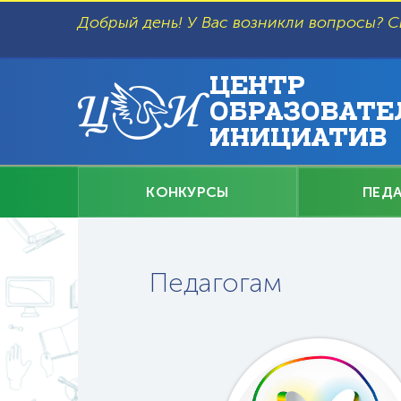
Перейти
к
Добрый день! У Вас возникли вопросы? С
основному
содержанию
ЦЕНТР
ОБРАЗОВАТЕ
ИНИЦИАТИВ
Главное
КОНКУРСЫ
ПЕД
меню
Педагогам